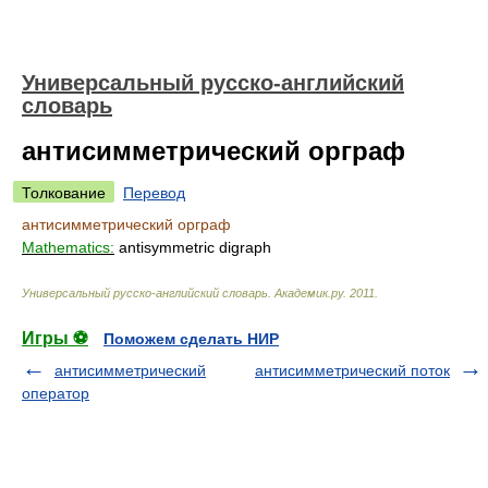
Универсальный русско-английский
словарь
антисимметрический орграф
Толкование
Перевод
антисимметрический орграф
Mathematics:
antisymmetric digraph
Универсальный русско-английский словарь
.
Академик.ру
.
2011
.
Игры ⚽
Поможем сделать НИР
антисимметрический
антисимметрический поток
оператор